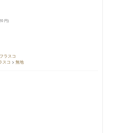
20 円)
フラスコ
ラスコ
>
無地