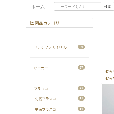
ホーム
検索
商品カテゴリ
リカシツ オリジナル
89
ビーカー
67
HOM
HOM
フラスコ
75
丸底フラスコ
11
平底フラスコ
11