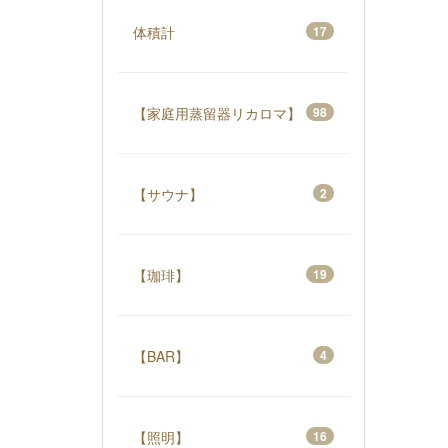
体積計
17
【家庭用蒸留器リカロマ】
98
【サウナ】
2
【珈琲】
19
【BAR】
4
【照明】
16