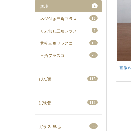
無地
4
ネジ付き三角フラスコ
13
リム無し三角フラスコ
4
共栓三角フラスコ
10
三角フラスコ
26
画像
びん類
118
試験管
112
ガラス 無地
56