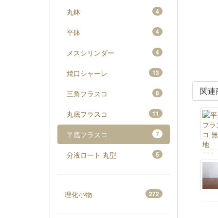
丸鉢
4
平鉢
4
メスシリンダー
4
焼口シャーレ
13
関連
三角フラスコ
8
丸底フラスコ
11
平底フラスコ
7
分液ロート 丸型
5
理化小物
272