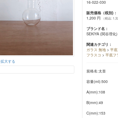
16-022-030
販売価格（税別)：
1,200
円
（税込: 1,3
ブランド名：
SEKIYA (関谷理化)
関連カテゴリ：
ガラス 無地
>
平底
フラスコ
>
平底フ
を拡大する
規格名:太首
容量(ml):500
A(mm):108
B(mm):49
C(mm):153