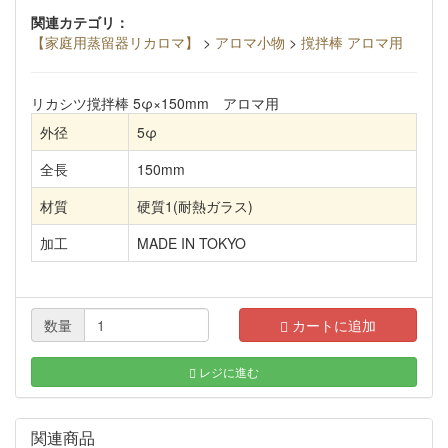
関連カテゴリ：
【家庭用蒸留器リカロマ】
>
アロマ小物
>
撹拌棒 アロマ用
リカシツ撹拌棒 5φ×150mm アロマ用
外径
5φ
全長
150mm
材質
硬質1(耐熱ガラス)
加工
MADE IN TOKYO
数量
カートに追加
レジに進む
関連商品