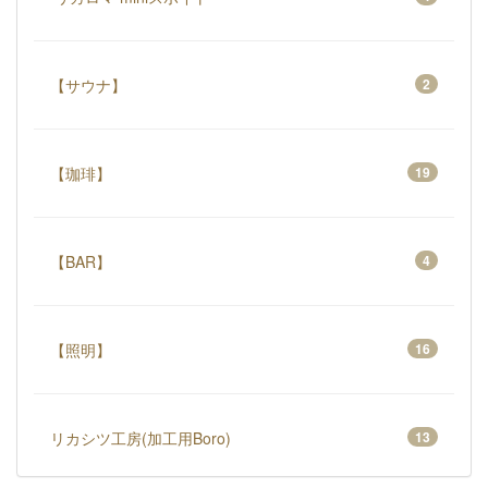
【サウナ】
2
【珈琲】
19
【BAR】
4
【照明】
16
リカシツ工房(加工用Boro)
13