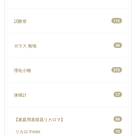
試験管
112
ガラス 無地
56
理化小物
272
体積計
17
【家庭用蒸留器リカロマ】
98
リカロマmini
10