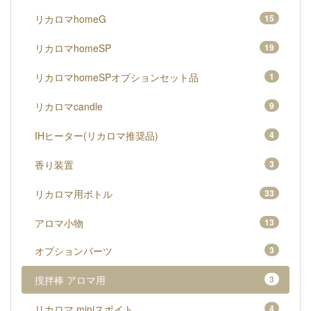
リカロマhomeG
15
リカロマhomeSP
19
リカロマhomeSPオプションセット品
1
リカロマcandle
9
IHヒーター(リカロマ推奨品)
4
香り装置
3
リカロマ用ボトル
33
アロマ小物
13
オプションパーツ
3
撹拌棒 アロマ用
3
リカロマ miniスポイト
4