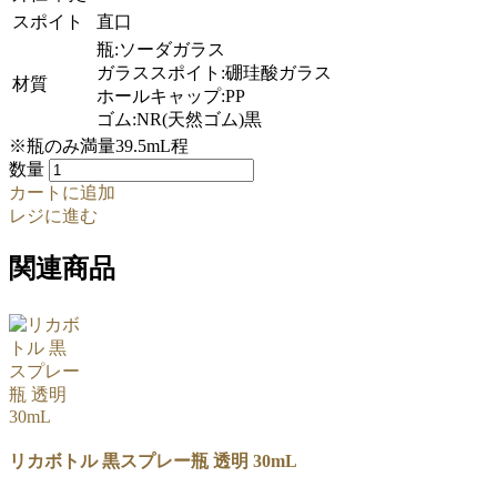
スポイト
直口
瓶:ソーダガラス
ガラススポイト:硼珪酸ガラス
材質
ホールキャップ:PP
ゴム:NR(天然ゴム)黒
※瓶のみ満量39.5mL程
数量
カートに追加
レジに進む
関連商品
リカボトル 黒スプレー瓶 透明 30mL