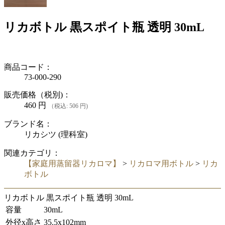
リカボトル 黒スポイト瓶 透明 30mL
商品コード：
73-000-290
販売価格（税別)：
460
円
（税込: 506 円)
ブランド名：
リカシツ (理科室)
関連カテゴリ：
【家庭用蒸留器リカロマ】
>
リカロマ用ボトル
>
リカ
ボトル
リカボトル 黒スポイト瓶 透明 30mL
容量
30mL
外径x高さ
35.5x102mm