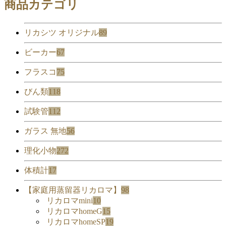
商品カテゴリ
リカシツ オリジナル
89
ビーカー
67
フラスコ
75
びん類
118
試験管
112
ガラス 無地
56
理化小物
272
体積計
17
【家庭用蒸留器リカロマ】
98
リカロマmini
10
リカロマhomeG
15
リカロマhomeSP
19