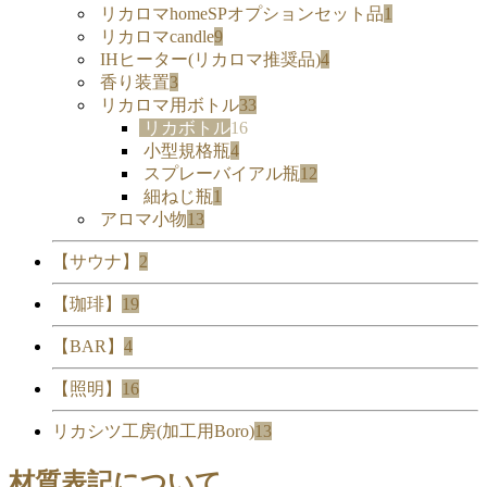
リカロマhomeSPオプションセット品
1
リカロマcandle
9
IHヒーター(リカロマ推奨品)
4
香り装置
3
リカロマ用ボトル
33
リカボトル
16
小型規格瓶
4
スプレーバイアル瓶
12
細ねじ瓶
1
アロマ小物
13
【サウナ】
2
【珈琲】
19
【BAR】
4
【照明】
16
リカシツ工房(加工用Boro)
13
材質表記について