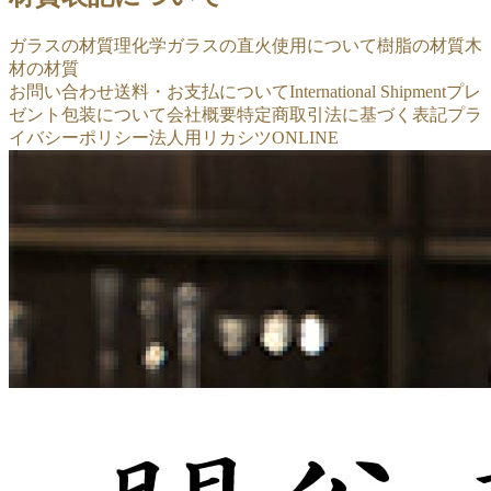
ガラスの材質
理化学ガラスの直火使用について
樹脂の材質
木
材の材質
お問い合わせ
送料・お支払について
International Shipment
プレ
ゼント包装について
会社概要
特定商取引法に基づく表記
プラ
イバシーポリシー
法人用リカシツONLINE