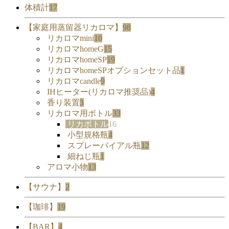
体積計
17
【家庭用蒸留器リカロマ】
98
リカロマmini
10
リカロマhomeG
15
リカロマhomeSP
19
リカロマhomeSPオプションセット品
1
リカロマcandle
9
IHヒーター(リカロマ推奨品)
4
香り装置
3
リカロマ用ボトル
33
リカボトル
16
小型規格瓶
4
スプレーバイアル瓶
12
細ねじ瓶
1
アロマ小物
13
【サウナ】
2
【珈琲】
19
【BAR】
4