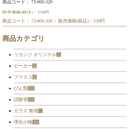
商品コード： 73-000-320
販売価格(税込)：
539円
商品コード： 73-000-320 / 販売価格(税込)：
539円
黒スポイト瓶 透明 100mL
黒スポイト瓶 透明 100mL
商品カテゴリ
リカシツ オリジナル
89
ビーカー
67
フラスコ
75
びん類
118
試験管
112
ガラス 無地
56
理化小物
272