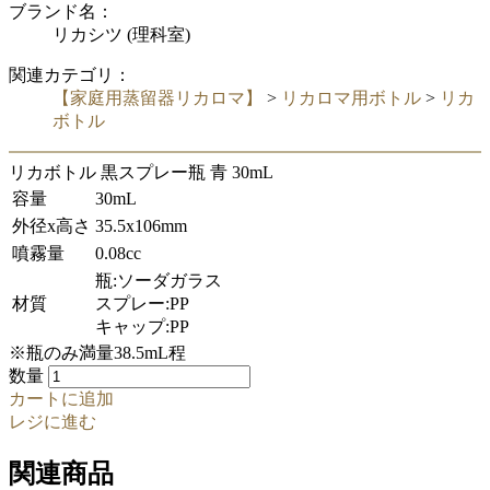
ブランド名：
リカシツ (理科室)
関連カテゴリ：
【家庭用蒸留器リカロマ】
>
リカロマ用ボトル
>
リカ
ボトル
リカボトル 黒スプレー瓶 青 30mL
容量
30mL
外径x高さ
35.5x106mm
噴霧量
0.08cc
瓶:ソーダガラス
材質
スプレー:PP
キャップ:PP
※瓶のみ満量38.5mL程
数量
カートに追加
レジに進む
関連商品