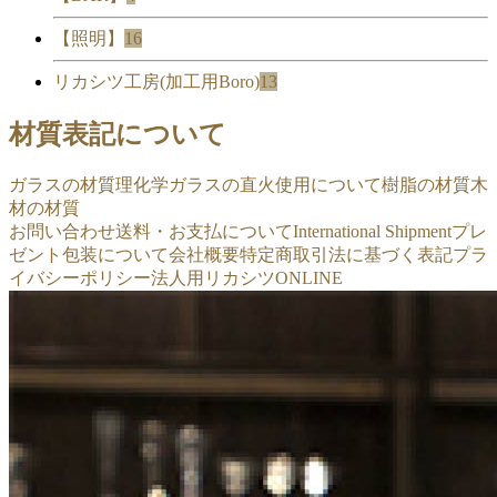
【照明】
16
リカシツ工房(加工用Boro)
13
材質表記について
ガラスの材質
理化学ガラスの直火使用について
樹脂の材質
木
材の材質
お問い合わせ
送料・お支払について
International Shipment
プレ
ゼント包装について
会社概要
特定商取引法に基づく表記
プラ
イバシーポリシー
法人用リカシツONLINE