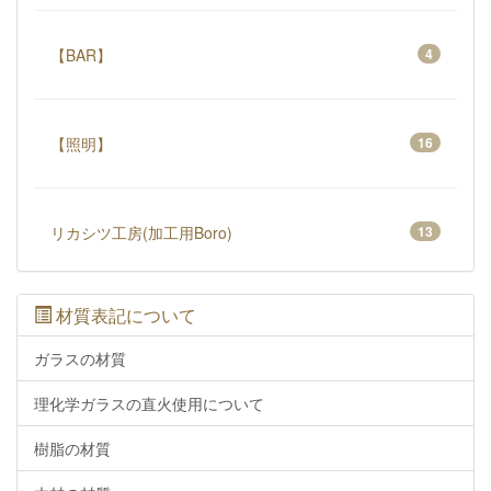
【BAR】
4
【照明】
16
リカシツ工房(加工用Boro)
13
材質表記について
ガラスの材質
理化学ガラスの直火使用について
樹脂の材質