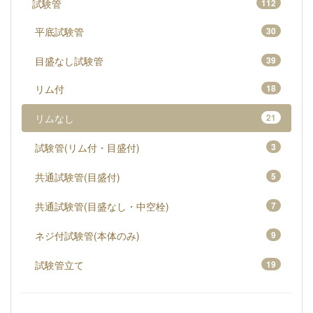
試験管
112
平底試験管
30
目盛なし試験管
39
リム付
18
リムなし
21
試験管(リム付・目盛付)
3
共通試験管(目盛付)
5
共通試験管(目盛なし・中空栓)
7
ネジ付試験管(本体のみ)
9
試験管立て
19