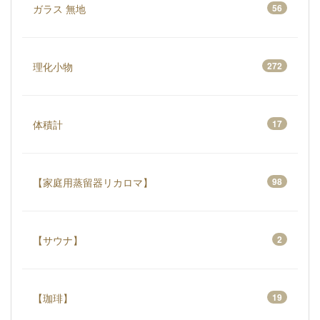
ガラス 無地
56
理化小物
272
体積計
17
【家庭用蒸留器リカロマ】
98
【サウナ】
2
【珈琲】
19