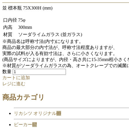
並 標本瓶 75X300H (mm)
口内径
75φ
内高
300mm
材質
ソーダライムガラス (並ガラス)
※商品名は呼称寸法(内寸)になります。
商品の最大部分の内寸法が、呼称寸法程度ありますが、
実際の試料が入る有効寸法は、さらに小さくなります。
(商品サイズによりますが、内径・高さ共に15-35mm程小さ
※材質がソーダライムガラスの為、オートクレーブでの滅菌
数量
カートに追加
レジに進む
商品カテゴリ
リカシツ オリジナル
89
ビーカー
67