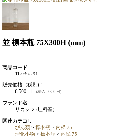
並 標本瓶 75X300H (mm)
商品コード：
11-036-291
販売価格（税別)：
8,500
円
（税込: 9,350 円)
ブランド名：
リカシツ (理科室)
関連カテゴリ：
びん類
>
標本瓶
>
内径 75
理化小物
>
標本瓶
>
内径 75