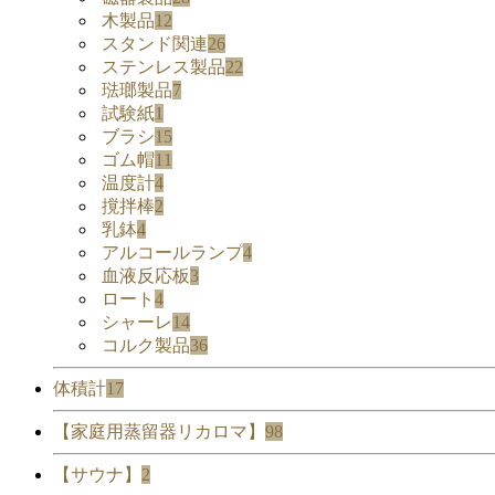
木製品
12
スタンド関連
26
ステンレス製品
22
琺瑯製品
7
試験紙
1
ブラシ
15
ゴム帽
11
温度計
4
撹拌棒
2
乳鉢
4
アルコールランプ
4
血液反応板
3
ロート
4
シャーレ
14
コルク製品
36
体積計
17
【家庭用蒸留器リカロマ】
98
【サウナ】
2