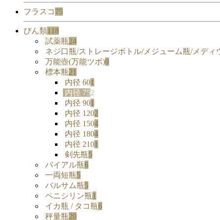
フラスコ
75
びん類
118
試薬瓶
24
ネジ口瓶/ストレージボトル/メジューム瓶/メディ
万能壺(万能ツボ)
9
標本瓶
21
内径 60
1
内径 75
2
内径 90
1
内径 120
2
内径 150
4
内径 180
4
内径 210
1
剣先瓶
5
バイアル瓶
6
一両短瓶
5
バルサム瓶
5
ペニシリン瓶
1
イカ瓶 / タコ瓶
6
秤量瓶
20