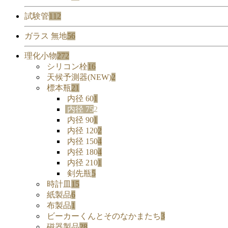
試験管
112
ガラス 無地
56
理化小物
272
シリコン栓
16
天候予測器(NEW)
2
標本瓶
21
内径 60
1
内径 75
2
内径 90
1
内径 120
2
内径 150
4
内径 180
4
内径 210
1
剣先瓶
5
時計皿
15
紙製品
6
布製品
1
ビーカーくんとそのなかまたち
3
磁器製品
28