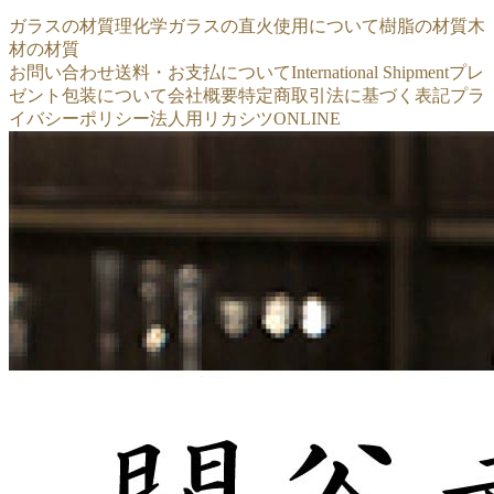
ガラスの材質
理化学ガラスの直火使用について
樹脂の材質
木
材の材質
お問い合わせ
送料・お支払について
International Shipment
プレ
ゼント包装について
会社概要
特定商取引法に基づく表記
プラ
イバシーポリシー
法人用リカシツONLINE