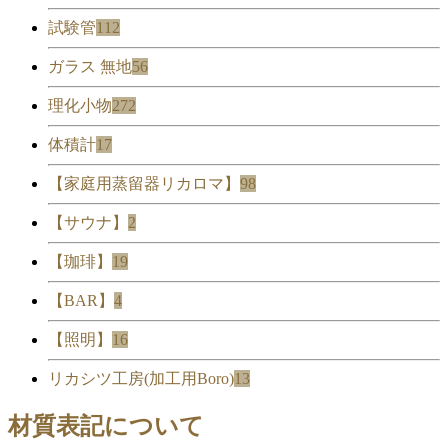
試験管
112
ガラス 無地
56
理化小物
272
体積計
17
【家庭用蒸留器リカロマ】
98
【サウナ】
2
【珈琲】
19
【BAR】
4
【照明】
16
リカシツ工房(加工用Boro)
13
材質表記について