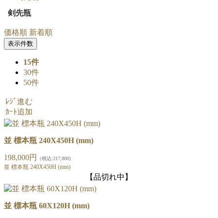
剣先瓶
価格順
新着順
表示件数
15件
30件
50件
ﾚｼﾞ進む
ｶｰﾄ追加
並 標本瓶 240X450H (mm)
198,000円
（税込:217,800)
並 標本瓶 240X450H (mm)
【品切れ中】
並 標本瓶 60X120H (mm)