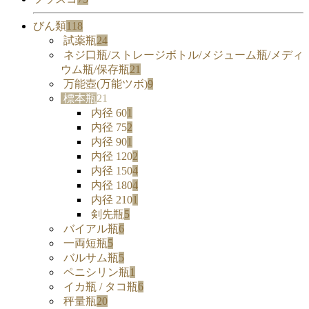
びん類
118
試薬瓶
24
ネジ口瓶/ストレージボトル/メジューム瓶/メディ
ウム瓶/保存瓶
21
万能壺(万能ツボ)
9
標本瓶
21
内径 60
1
内径 75
2
内径 90
1
内径 120
2
内径 150
4
内径 180
4
内径 210
1
剣先瓶
5
バイアル瓶
6
一両短瓶
5
バルサム瓶
5
ペニシリン瓶
1
イカ瓶 / タコ瓶
6
秤量瓶
20