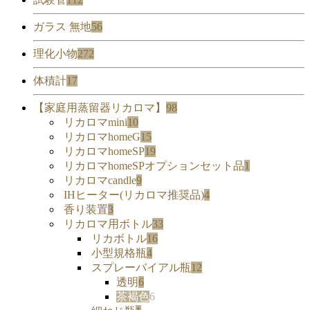
ガラス 無地
56
理化小物
272
体積計
17
【家庭用蒸留器リカロマ】
98
リカロマmini
10
リカロマhomeG
15
リカロマhomeSP
19
リカロマhomeSPオプションセット品
1
リカロマcandle
9
IHヒーター(リカロマ推奨品)
4
香り装置
3
リカロマ用ボトル
33
リカボトル
16
小型規格瓶
4
スプレーバイアル瓶
12
透明
6
茶褐色
6