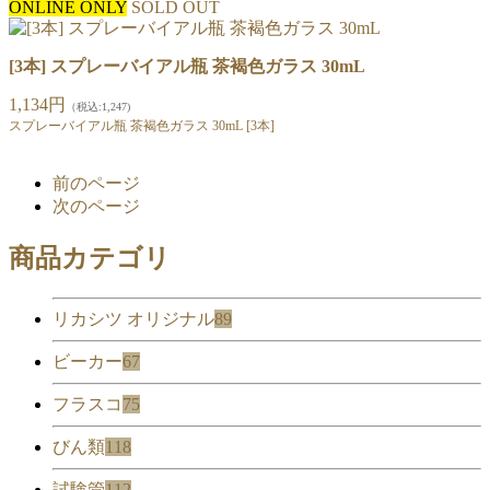
ONLINE ONLY
SOLD OUT
[3本] スプレーバイアル瓶 茶褐色ガラス 30mL
1,134円
（税込:1,247)
スプレーバイアル瓶 茶褐色ガラス 30mL [3本]
前のページ
次のページ
商品カテゴリ
リカシツ オリジナル
89
ビーカー
67
フラスコ
75
びん類
118
試験管
112