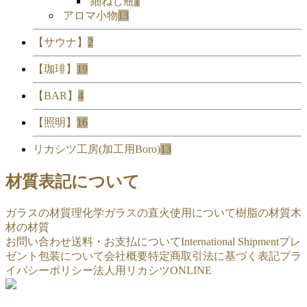
細ねじ瓶
1
アロマ小物
13
【サウナ】
2
【珈琲】
19
【BAR】
4
【照明】
16
リカシツ工房(加工用Boro)
13
材質表記について
ガラスの材質
理化学ガラスの直火使用について
樹脂の材質
木
材の材質
お問い合わせ
送料・お支払について
International Shipment
プレ
ゼント包装について
会社概要
特定商取引法に基づく表記
プラ
イバシーポリシー
法人用リカシツONLINE