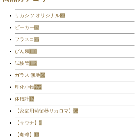
リカシツ オリジナル
89
ビーカー
67
フラスコ
75
びん類
118
試験管
112
ガラス 無地
56
理化小物
272
体積計
17
【家庭用蒸留器リカロマ】
98
【サウナ】
2
【珈琲】
19