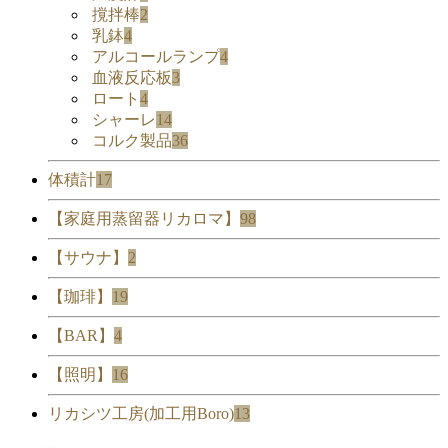
撹拌棒
2
乳鉢
4
アルコールランプ
4
血液反応板
3
ロート
4
シャーレ
14
コルク製品
36
体積計
17
【家庭用蒸留器リカロマ】
98
【サウナ】
2
【珈琲】
19
【BAR】
4
【照明】
16
リカシツ工房(加工用Boro)
13