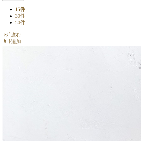
15件
30件
50件
ﾚｼﾞ進む
ｶｰﾄ追加