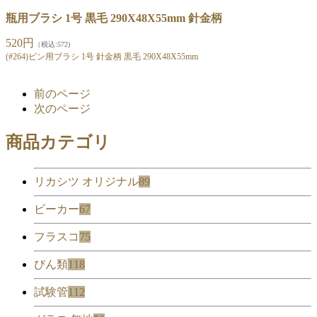
瓶用ブラシ 1号 黒毛 290X48X55mm 針金柄
520円
（税込:572)
(#264)ビン用ブラシ 1号 針金柄 黒毛 290X48X55mm
前のページ
次のページ
商品カテゴリ
リカシツ オリジナル
89
ビーカー
67
フラスコ
75
びん類
118
試験管
112