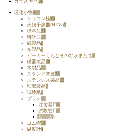
ガラス 無地
56
理化小物
272
シリコン栓
16
天候予測器(NEW)
2
標本瓶
21
時計皿
15
紙製品
6
布製品
1
ビーカーくんとそのなかまたち
3
磁器製品
28
木製品
12
スタンド関連
26
ステンレス製品
22
琺瑯製品
7
試験紙
1
ブラシ
15
注射器用
8
試験管用
2
ビン用
5
ゴム帽
11
温度計
4