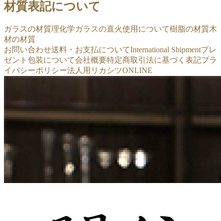
材質表記について
ガラスの材質
理化学ガラスの直火使用について
樹脂の材質
木
材の材質
お問い合わせ
送料・お支払について
International Shipment
プレ
ゼント包装について
会社概要
特定商取引法に基づく表記
プラ
イバシーポリシー
法人用リカシツONLINE