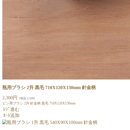
瓶用ブラシ 2升 黒毛 710X120X130mm 針金柄
2,300円
（税込:2,530)
ビン用ブラシ 2升 針金柄 黒毛 710X120X130mm
ﾚｼﾞ進む
ｶｰﾄ追加