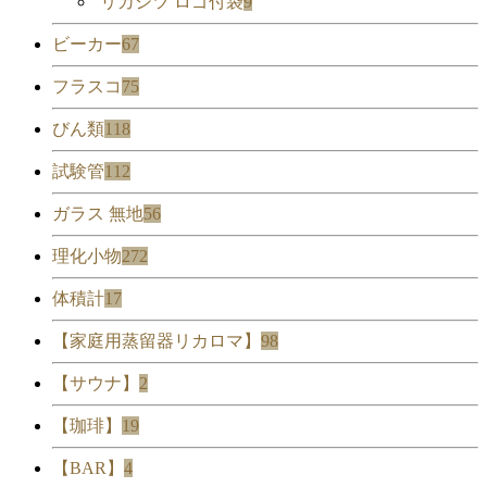
リカシツ ロゴ付袋
9
ビーカー
67
フラスコ
75
びん類
118
試験管
112
ガラス 無地
56
理化小物
272
体積計
17
【家庭用蒸留器リカロマ】
98
【サウナ】
2
【珈琲】
19
【BAR】
4