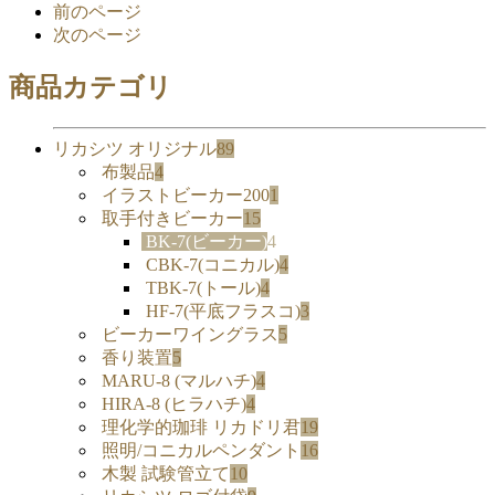
前のページ
次のページ
商品カテゴリ
リカシツ オリジナル
89
布製品
4
イラストビーカー200
1
取手付きビーカー
15
BK-7(ビーカー)
4
CBK-7(コニカル)
4
TBK-7(トール)
4
HF-7(平底フラスコ)
3
ビーカーワイングラス
5
香り装置
5
MARU-8 (マルハチ)
4
HIRA-8 (ヒラハチ)
4
理化学的珈琲 リカドリ君
19
照明/コニカルペンダント
16
木製 試験管立て
10