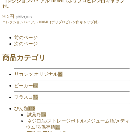
コレクションバイアル 100ML (ポリプロピレン白キャップ
付..
915円
（税込:1,007)
コレクションバイアル 100ML (ポリプロピレン白キャップ付)
前のページ
次のページ
商品カテゴリ
リカシツ オリジナル
89
ビーカー
67
フラスコ
75
びん類
118
試薬瓶
24
ネジ口瓶/ストレージボトル/メジューム瓶/メディ
ウム瓶/保存瓶
21