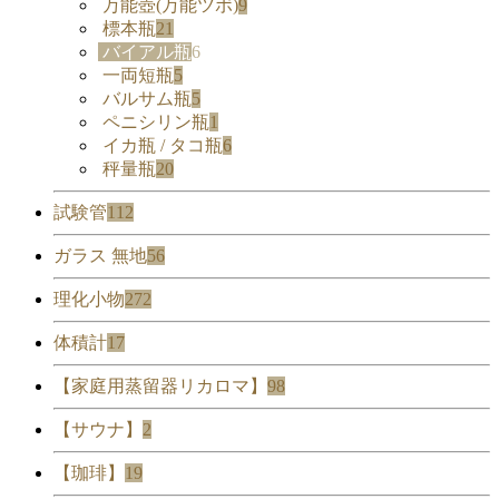
万能壺(万能ツボ)
9
標本瓶
21
バイアル瓶
6
一両短瓶
5
バルサム瓶
5
ペニシリン瓶
1
イカ瓶 / タコ瓶
6
秤量瓶
20
試験管
112
ガラス 無地
56
理化小物
272
体積計
17
【家庭用蒸留器リカロマ】
98
【サウナ】
2
【珈琲】
19