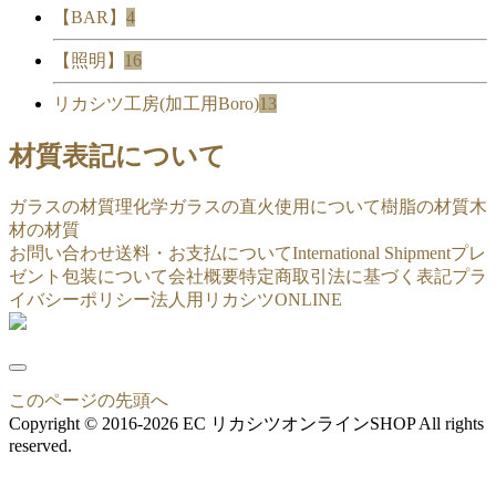
【BAR】
4
【照明】
16
リカシツ工房(加工用Boro)
13
材質表記について
ガラスの材質
理化学ガラスの直火使用について
樹脂の材質
木
材の材質
お問い合わせ
送料・お支払について
International Shipment
プレ
ゼント包装について
会社概要
特定商取引法に基づく表記
プラ
イバシーポリシー
法人用リカシツONLINE
このページの先頭へ
Copyright © 2016-2026 EC リカシツオンラインSHOP All rights
reserved.