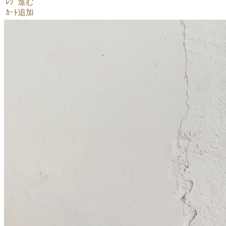
ﾚｼﾞ進む
ｶｰﾄ追加