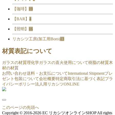
【珈琲】
19
【BAR】
4
【照明】
16
リカシツ工房(加工用Boro)
13
材質表記について
ガラスの材質
理化学ガラスの直火使用について
樹脂の材質
木
材の材質
お問い合わせ
送料・お支払について
International Shipment
プレ
ゼント包装について
会社概要
特定商取引法に基づく表記
プラ
イバシーポリシー
法人用リカシツONLINE
このページの先頭へ
Copyright © 2016-2026 EC リカシツオンラインSHOP All rights