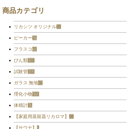
商品カテゴリ
リカシツ オリジナル
89
ビーカー
67
フラスコ
75
びん類
118
試験管
112
ガラス 無地
56
理化小物
272
体積計
17
【家庭用蒸留器リカロマ】
98
【サウナ】
2