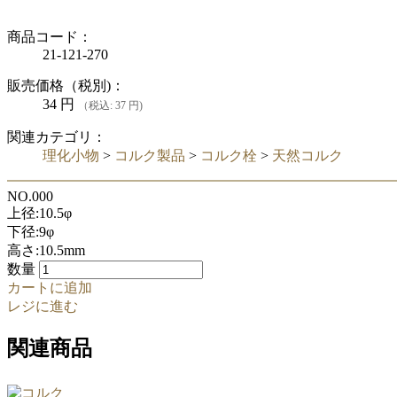
商品コード：
21-121-270
販売価格（税別)：
34
円
（税込: 37 円)
関連カテゴリ：
理化小物
>
コルク製品
>
コルク栓
>
天然コルク
NO.000
上径:10.5φ
下径:9φ
高さ:10.5mm
数量
カートに追加
レジに進む
関連商品