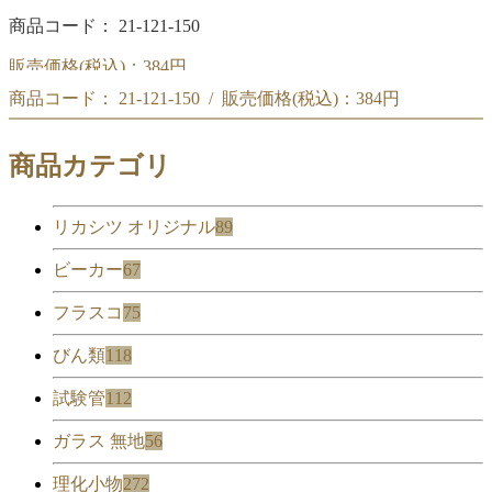
商品コード： 21-121-150
販売価格(税込)：
384円
商品コード： 21-121-150 / 販売価格(税込)：
384円
コルク栓 NO.14
(42x39xH30)
コルク栓 NO.14
商品カテゴリ
(42x39xH30)
リカシツ オリジナル
89
ビーカー
67
フラスコ
75
びん類
118
試験管
112
ガラス 無地
56
理化小物
272