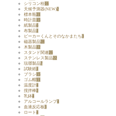
シリコン栓
16
天候予測器(NEW)
2
標本瓶
21
時計皿
15
紙製品
6
布製品
1
ビーカーくんとそのなかまたち
3
磁器製品
28
木製品
12
スタンド関連
26
ステンレス製品
22
琺瑯製品
7
試験紙
1
ブラシ
15
ゴム帽
11
温度計
4
撹拌棒
2
乳鉢
4
アルコールランプ
4
血液反応板
3
ロート
4