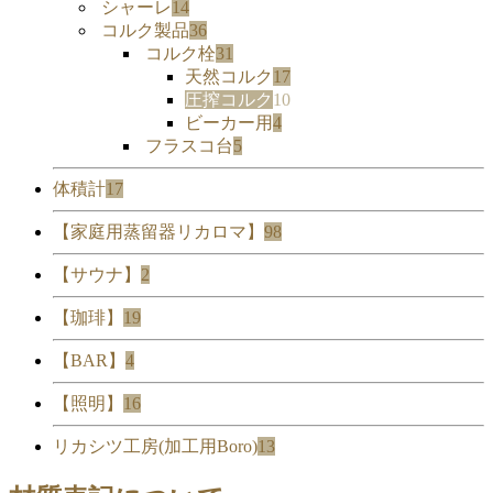
シャーレ
14
コルク製品
36
コルク栓
31
天然コルク
17
圧搾コルク
10
ビーカー用
4
フラスコ台
5
体積計
17
【家庭用蒸留器リカロマ】
98
【サウナ】
2
【珈琲】
19
【BAR】
4
【照明】
16
リカシツ工房(加工用Boro)
13