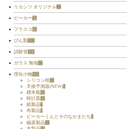
リカシツ オリジナル
89
ビーカー
67
フラスコ
75
びん類
118
試験管
112
ガラス 無地
56
理化小物
272
シリコン栓
16
天候予測器(NEW)
2
標本瓶
21
時計皿
15
紙製品
6
布製品
1
ビーカーくんとそのなかまたち
3
磁器製品
28
木製品
12