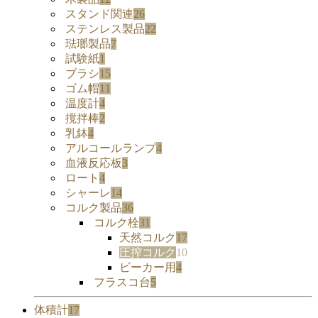
スタンド関連
26
ステンレス製品
22
琺瑯製品
7
試験紙
1
ブラシ
15
ゴム帽
11
温度計
4
撹拌棒
2
乳鉢
4
アルコールランプ
4
血液反応板
3
ロート
4
シャーレ
14
コルク製品
36
コルク栓
31
天然コルク
17
圧搾コルク
10
ビーカー用
4
フラスコ台
5
体積計
17