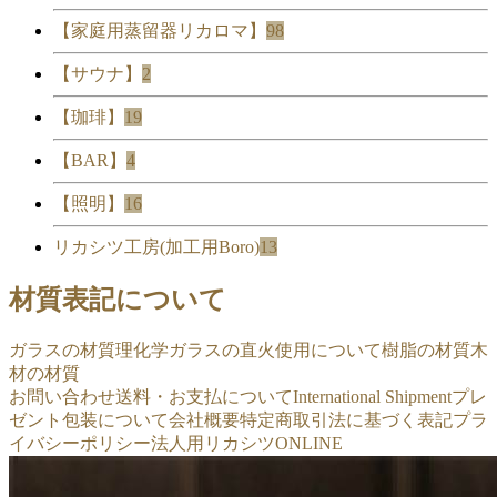
【家庭用蒸留器リカロマ】
98
【サウナ】
2
【珈琲】
19
【BAR】
4
【照明】
16
リカシツ工房(加工用Boro)
13
材質表記について
ガラスの材質
理化学ガラスの直火使用について
樹脂の材質
木
材の材質
お問い合わせ
送料・お支払について
International Shipment
プレ
ゼント包装について
会社概要
特定商取引法に基づく表記
プラ
イバシーポリシー
法人用リカシツONLINE