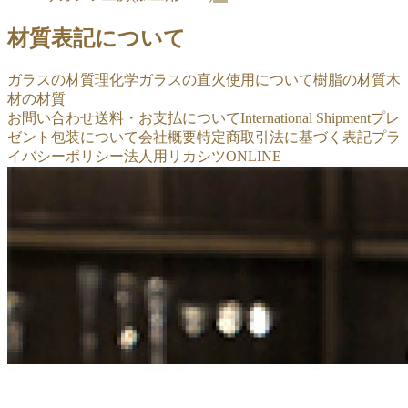
材質表記について
ガラスの材質
理化学ガラスの直火使用について
樹脂の材質
木
材の材質
お問い合わせ
送料・お支払について
International Shipment
プレ
ゼント包装について
会社概要
特定商取引法に基づく表記
プラ
イバシーポリシー
法人用リカシツONLINE