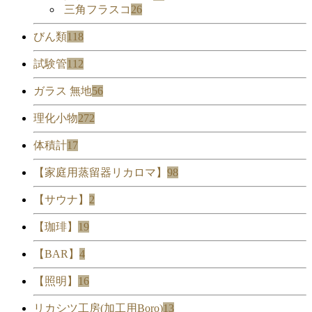
三角フラスコ
26
びん類
118
試験管
112
ガラス 無地
56
理化小物
272
体積計
17
【家庭用蒸留器リカロマ】
98
【サウナ】
2
【珈琲】
19
【BAR】
4
【照明】
16
リカシツ工房(加工用Boro)
13