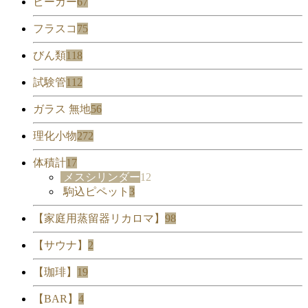
ビーカー
67
フラスコ
75
びん類
118
試験管
112
ガラス 無地
56
理化小物
272
体積計
17
メスシリンダー
12
駒込ピペット
3
【家庭用蒸留器リカロマ】
98
【サウナ】
2
【珈琲】
19
【BAR】
4