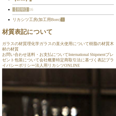
【照明】
16
リカシツ工房(加工用Boro)
13
材質表記について
ガラスの材質
理化学ガラスの直火使用について
樹脂の材質
木
材の材質
お問い合わせ
送料・お支払について
International Shipment
プレ
ゼント包装について
会社概要
特定商取引法に基づく表記
プラ
イバシーポリシー
法人用リカシツONLINE