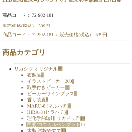
LED電球(電球色) シャンデリア電球 40W形相当 E17口金
商品コード： 72-902-181
販売価格(税込)：
539円
商品コード： 72-902-181 / 販売価格(税込)：
539円
LED電球(電球色) シャンデリア電球 40W形相当 E17口金
LED電球(電球色) シャンデリア電球 40W形相当 E17口金
商品カテゴリ
リカシツ オリジナル
89
布製品
4
イラストビーカー200
1
取手付きビーカー
15
ビーカーワイングラス
5
香り装置
5
MARU-8 (マルハチ)
4
HIRA-8 (ヒラハチ)
4
理化学的珈琲 リカドリ君
19
照明/コニカルペンダント
16
木製 試験管立て
10