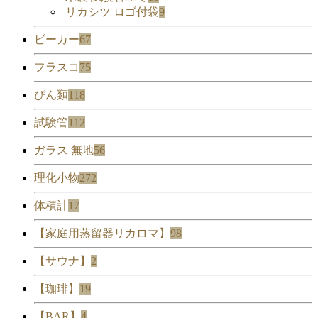
リカシツ ロゴ付袋
9
ビーカー
67
フラスコ
75
びん類
118
試験管
112
ガラス 無地
56
理化小物
272
体積計
17
【家庭用蒸留器リカロマ】
98
【サウナ】
2
【珈琲】
19
【BAR】
4