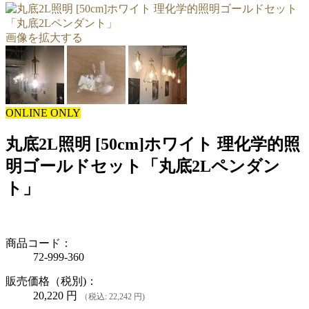
画像を拡大する
ONLINE ONLY
丸底2L照明 [50cm]ホワイト 理化学的照
明ゴールドセット「丸底2Lペンダン
ト」
商品コード：
72-999-360
販売価格（税別)：
20,220
円
（税込: 22,242 円)