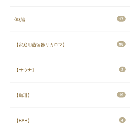
体積計
17
【家庭用蒸留器リカロマ】
98
【サウナ】
2
【珈琲】
19
【BAR】
4