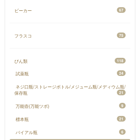
ビーカー
67
フラスコ
75
びん類
118
試薬瓶
24
ネジ口瓶/ストレージボトル/メジューム瓶/メディウム瓶/
保存瓶
21
万能壺(万能ツボ)
9
標本瓶
21
バイアル瓶
6