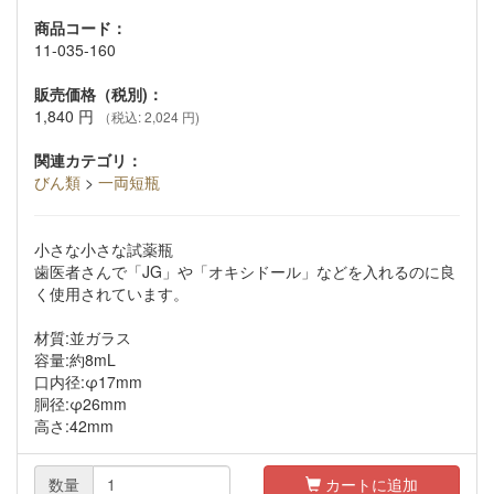
商品コード：
11-035-160
販売価格（税別)：
1,840
円
（税込: 2,024 円)
関連カテゴリ：
びん類
>
一両短瓶
小さな小さな試薬瓶
歯医者さんで「JG」や「オキシドール」などを入れるのに良
く使用されています。
材質:並ガラス
容量:約8mL
口内径:φ17mm
胴径:φ26mm
高さ:42mm
数量
カートに追加