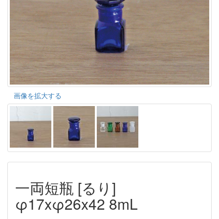
画像を拡大する
一両短瓶 [るり]
φ17xφ26x42 8mL