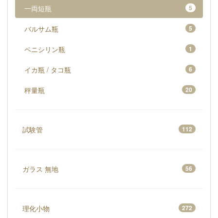
一両短瓶
5
バルサム瓶
5
ペニシリン瓶
1
イカ瓶 / タコ瓶
6
秤量瓶
20
試験管
112
ガラス 無地
56
理化小物
272