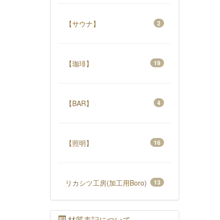
【サウナ】
2
【珈琲】
19
【BAR】
4
【照明】
16
リカシツ工房(加工用Boro)
13
材質表記について