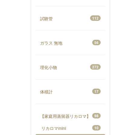
試験管
112
ガラス 無地
56
理化小物
272
体積計
17
【家庭用蒸留器リカロマ】
98
リカロマmini
10