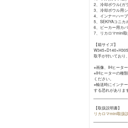
2、冷却ボウル(ガ
3、冷却ボウル用
4、インナーハーブ台
5、SEKIYAコニカ
6、ビーカー用カバ
7、リカロマmini
【箱サイズ】
W345×D140×H30
取手が付いており
※画像、IHヒー
※IHヒーターの
ください。
※輸送時にインナ
する恐れがありま
【取扱説明書】
リカロマmini取扱説