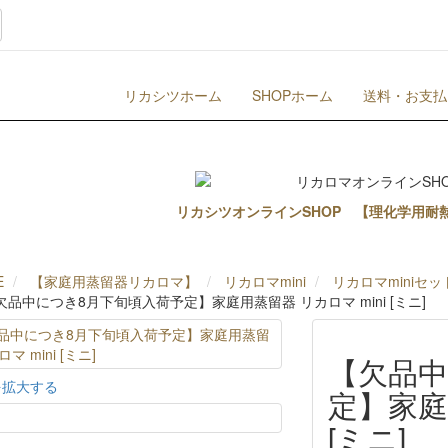
リカシツホーム
SHOPホーム
送料・お支払
リカシツオンラインSHOP 【理化学用耐
E
【家庭用蒸留器リカロマ】
リカロマmini
リカロマminiセッ
欠品中につき8月下旬頃入荷予定】家庭用蒸留器 リカロマ mini [ミニ]
【欠品中
を拡大する
定】家庭
[ミニ]