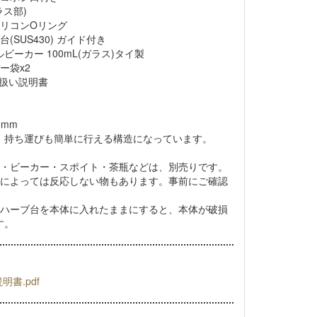
ラス部)
シリコンOリング
(SUS430) ガイド付き
ルビーカー 100mL(ガラス)タイ製
ー袋x2
取扱い説明書
5mm
、持ち運びも簡単に行える構造になっています。
ター・ビーカー・スポイト・茶瓶などは、別売りです。
種類によっては反応しない物もあります。事前にご確認
ーハーブ台を本体に入れたままにすると、本体が破損
す。
明書.pdf