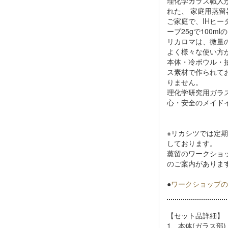
理化学ガラス職人
れた、 家庭用蒸留
ご家庭で、IHヒ
ーブ25gで100
リカロマは、微量
よく様々な使い方
本体・冷ボウル・
ス素材で作られて
りません。
理化学研究用ガラ
心・安全のメイド
※リカシツでは定
しております。
蒸留のワークショ
のご案内がありま
●
ワークショップ
【セット品詳細】
1、本体(ガラス部