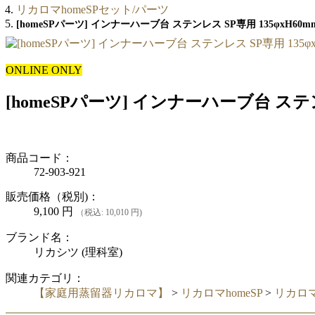
リカロマhomeSPセット/パーツ
[homeSPパーツ] インナーハーブ台 ステンレス SP専用 135φxH60m
ONLINE ONLY
[homeSPパーツ] インナーハーブ台 ステン
商品コード：
72-903-921
販売価格（税別)：
9,100
円
（税込: 10,010 円)
ブランド名：
リカシツ (理科室)
関連カテゴリ：
【家庭用蒸留器リカロマ】
>
リカロマhomeSP
>
リカロマ