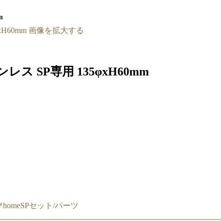
m
画像を拡大する
レス SP専用 135φxH60mm
homeSPセット/パーツ