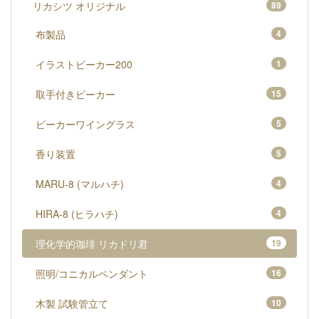
リカシツ オリジナル
89
布製品
4
イラストビーカー200
1
取手付きビーカー
15
ビーカーワイングラス
5
香り装置
5
MARU-8 (マルハチ)
4
HIRA-8 (ヒラハチ)
4
理化学的珈琲 リカドリ君
19
照明/コニカルペンダント
16
木製 試験管立て
10