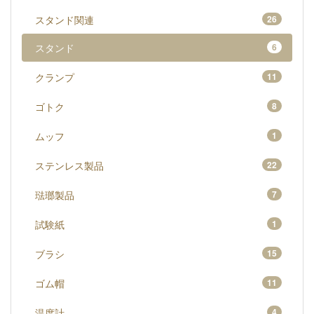
スタンド関連
26
スタンド
6
クランプ
11
ゴトク
8
ムッフ
1
ステンレス製品
22
琺瑯製品
7
試験紙
1
ブラシ
15
ゴム帽
11
温度計
4