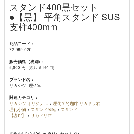
スタンド400黒セット
●【黒】 平角スタンド SUS
支柱400mm
商品コード：
72-999-020
販売価格（税別)：
5,600
円
（税込: 6,160 円)
ブランド名：
リカシツ (理科室)
関連カテゴリ：
リカシツ オリジナル
>
理化学的珈琲 リカドリ君
理化小物
>
スタンド関連
>
スタンド
【珈琲】
>
リカドリ君
平角台(黒)と400mm支柱のセットです。