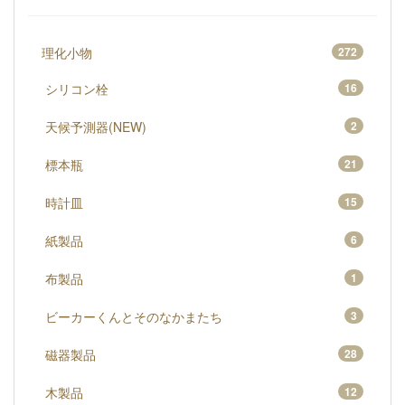
理化小物
272
シリコン栓
16
天候予測器(NEW)
2
標本瓶
21
時計皿
15
紙製品
6
布製品
1
ビーカーくんとそのなかまたち
3
磁器製品
28
木製品
12