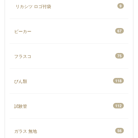
リカシツ ロゴ付袋
9
ビーカー
67
フラスコ
75
びん類
118
試験管
112
ガラス 無地
56