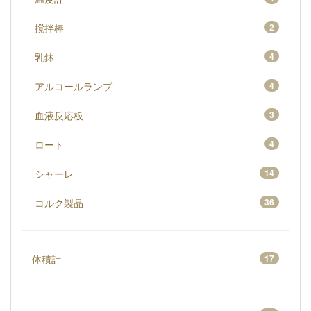
撹拌棒
2
乳鉢
4
アルコールランプ
4
血液反応板
3
ロート
4
シャーレ
14
コルク製品
36
体積計
17