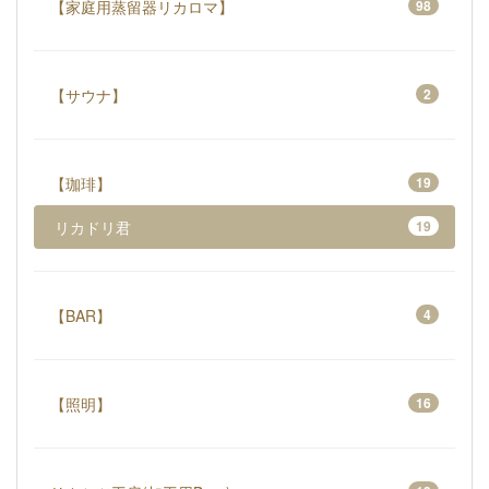
【家庭用蒸留器リカロマ】
98
【サウナ】
2
【珈琲】
19
リカドリ君
19
【BAR】
4
【照明】
16